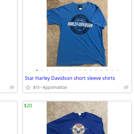
•
•
•
•
•
•
•
•
•
•
•
•
•
•
•
•
Star Harley Davidson short sleeve shirts
8/3
Appomattox
$20