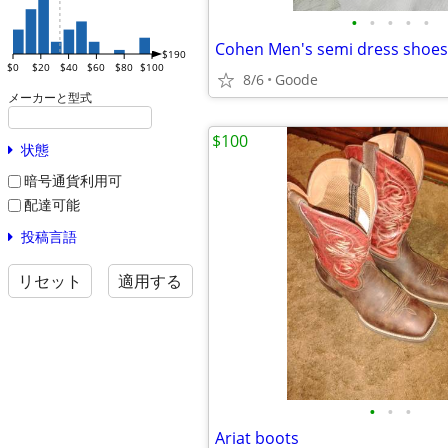
•
•
•
•
•
Cohen Men's semi dress shoes
$190
$0
$20
$40
$60
$80
$100
8/6
Goode
メーカーと型式
$100
状態
暗号通貨利用可
配達可能
投稿言語
リセット
適用する
•
•
•
Ariat boots