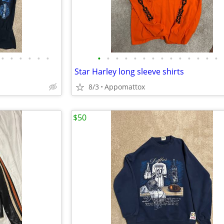
•
•
•
•
•
•
•
•
•
•
•
•
•
•
•
•
•
•
•
•
Star Harley long sleeve shirts
8/3
Appomattox
$50