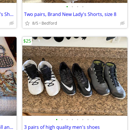
•
•
•
•
Two pairs of New York & Company Lady's Shorts, size 6
Two pairs, Brand New Lady's Shorts, size 8
8/5
Bedford
$25
•
•
•
•
•
•
•
•
Vera Bradley Pocket Books A mix of small and meduim, and large
3 pairs of high quality men's shoes