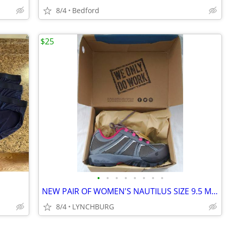
8/4
Bedford
$25
•
•
•
•
•
•
•
•
NEW PAIR OF WOMEN'S NAUTILUS SIZE 9.5 M STEEL SAFETY SHOES
8/4
LYNCHBURG