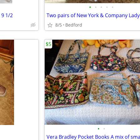
•
•
•
•
•
 9 1/2
8/5
Bedford
$5
•
•