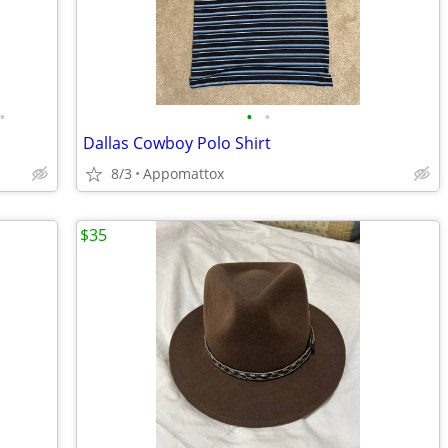
•
•
•
Dallas Cowboy Polo Shirt
8/3
Appomattox
$35