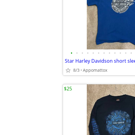
•
•
•
•
•
•
•
•
•
•
•
•
Star Harley Davidson short sle
8/3
Appomattox
$25