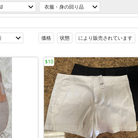
却
衣服・身の回り品
新
価格
状態
により販売されています
$10