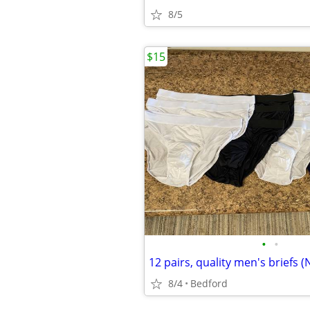
8/5
$15
•
•
12 pairs, quality men's briefs 
8/4
Bedford