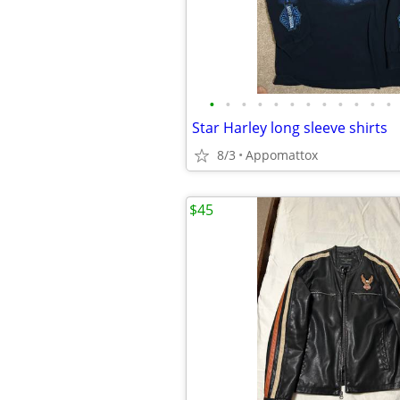
•
•
•
•
•
•
•
•
•
•
•
•
Star Harley long sleeve shirts
8/3
Appomattox
$45