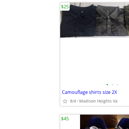
$25
•
•
•
Camouflage shirts size 2X
8/4
Madison Heights Va
$45