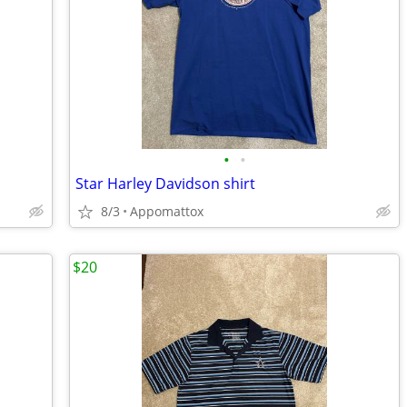
•
•
Star Harley Davidson shirt
8/3
Appomattox
$20