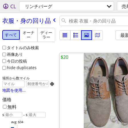
CL
リンチバーグ
売
衣服・身の回り品
オーナ
ディー
すべて
最
ー
ラー
タイトルのみ検索
画像あり
$20
今日の投稿
hide duplicates
場所から数マイル

地図を使用...
価格
無料
$
– $
avg: $34