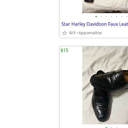
•
•
•
•
•
•
•
Star Harley Davidson Faux Leat
8/3
Appomattox
$15
•
•
•