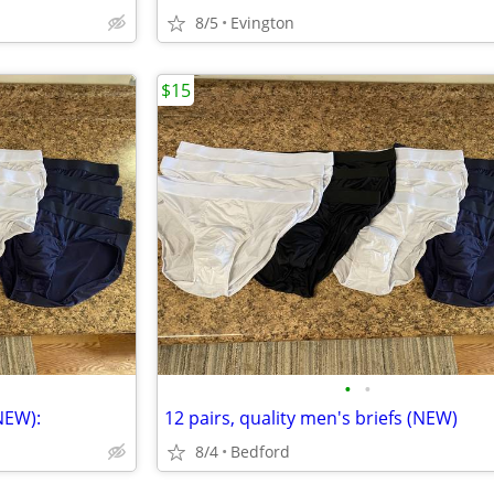
8/5
Evington
$15
•
•
(NEW):
12 pairs, quality men's briefs (NEW)
8/4
Bedford