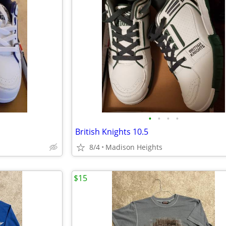
•
•
•
•
British Knights 10.5
8/4
Madison Heights
$15