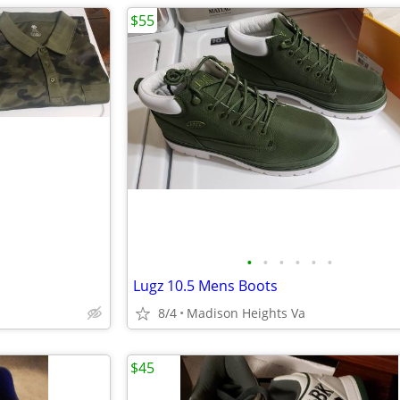
$55
•
•
•
•
•
•
Lugz 10.5 Mens Boots
8/4
Madison Heights Va
$45