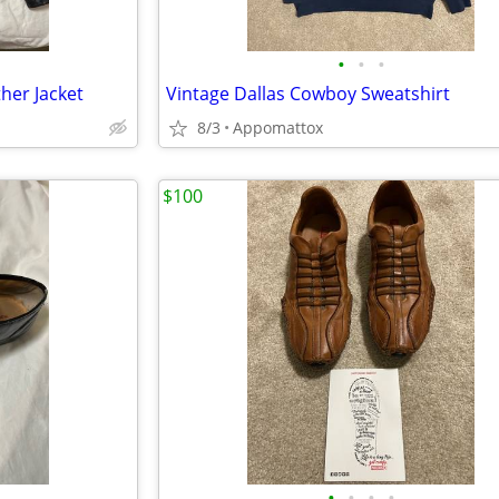
•
•
•
her Jacket
Vintage Dallas Cowboy Sweatshirt
8/3
Appomattox
$100
•
•
•
•