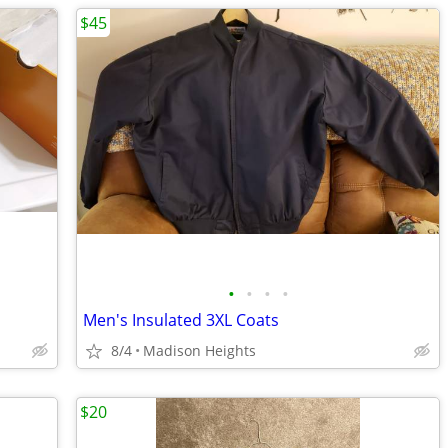
$45
•
•
•
•
Men's Insulated 3XL Coats
8/4
Madison Heights
$20