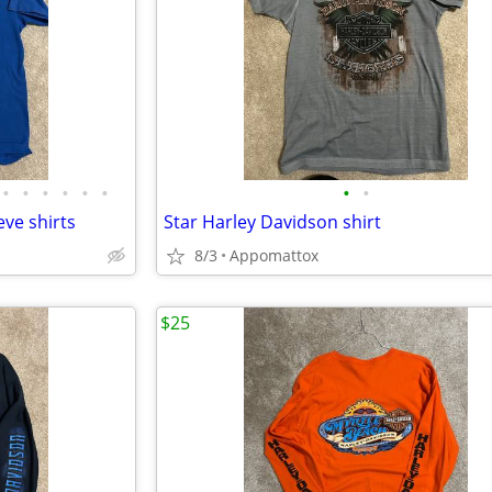
•
•
•
•
•
•
•
•
eve shirts
Star Harley Davidson shirt
8/3
Appomattox
$25