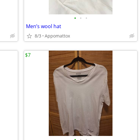
•
•
•
Men’s wool hat
8/3
Appomattox
$7
•
•
•