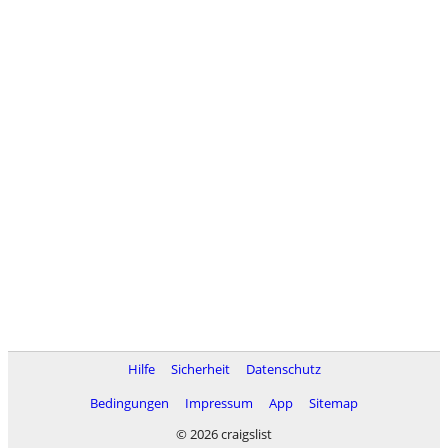
Hilfe
Sicherheit
Datenschutz
Bedingungen
Impressum
App
Sitemap
© 2026 craigslist