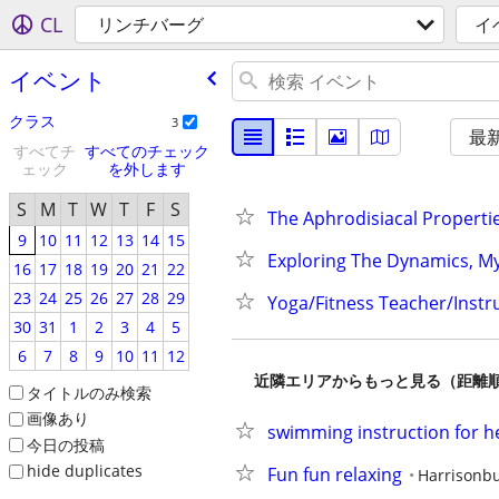
CL
リンチバーグ
イ
イベント
クラス
3
最
すべてチ
すべてのチェック
ェック
を外します
S
M
T
W
T
F
S
The Aphrodisiacal Properti
9
10
11
12
13
14
15
Exploring The Dynamics, My
16
17
18
19
20
21
22
23
24
25
26
27
28
29
Yoga/Fitness Teacher/Instru
30
31
1
2
3
4
5
6
7
8
9
10
11
12
近隣エリアからもっと見る（距離
タイトルのみ検索
画像あり
swimming instruction for he
今日の投稿
hide duplicates
Fun fun relaxing
Harrisonb