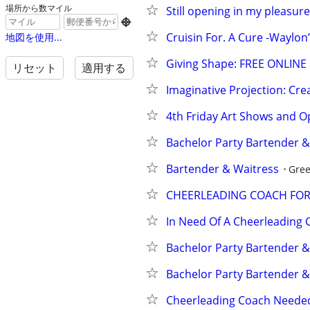
場所から数マイル
Still opening in my pleasure

Cruisin For. A Cure -Waylon’
地図を使用...
Giving Shape: FREE ONLINE E
リセット
適用する
Imaginative Projection: Crea
4th Friday Art Shows and O
Bachelor Party Bartender &
Bartender & Waitress
Gre
CHEERLEADING COACH FO
In Need Of A Cheerleading 
Bachelor Party Bartender &
Bachelor Party Bartender &
Cheerleading Coach Neede