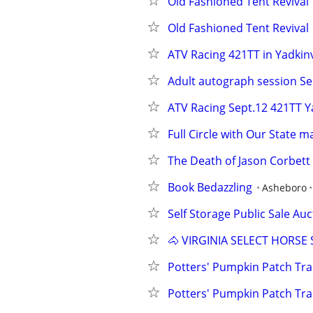
Old Fashioned Tent Revival
Old Fashioned Tent Revival
ATV Racing 421TT in Yadkinv
Adult autograph session Se
ATV Racing Sept.12 421TT Y
Full Circle with Our State 
The Death of Jason Corbett
Book Bedazzling
Asheboro
Self Storage Public Sale Au
🐴 VIRGINIA SELECT HORSE
Potters' Pumpkin Patch Trai
Potters' Pumpkin Patch Trai