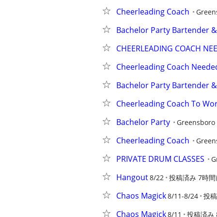
Cheerleading Coach
Green
Bachelor Party Bartender &
CHEERLEADING COACH NE
Cheerleading Coach Neede
Bachelor Party Bartender &
Cheerleading Coach To Wo
Bachelor Party
Greensboro
Cheerleading Coach
Green
PRIVATE DRUM CLASSES
G
Hangout
8/22
投稿済み 7時間
Chaos Magick
8/11-8/24
投稿
Chaos Magick
8/11
投稿済み 8