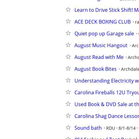
Learn to Drive Stick Shift! 
ACE DECK BOXING CLUB
r
Quiet pop up Garage sale
August Music Hangout
Arc
August Read with Me
Arch
August Book Bites
Archdal
Understanding Electricity 
Carolina Fireballs 12U Tryo
Used Book & DVD Sale at th
Carolina Shag Dance Lesso
Sound bath
RDU
8/1-8/14