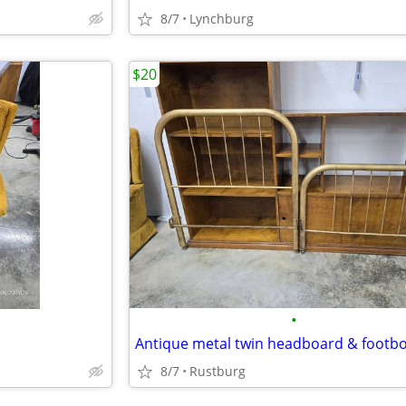
8/7
Lynchburg
$20
•
Antique metal twin headboard & footb
8/7
Rustburg