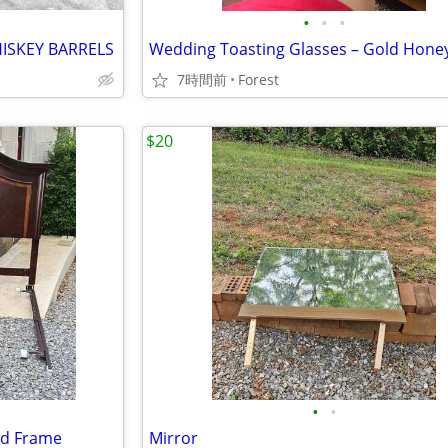
•
•
•
ISKEY BARRELS
7時間前
Forest
$20
•
•
nd Frame
Mirror