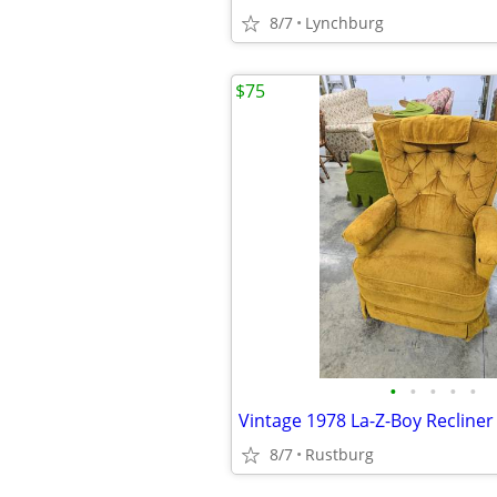
8/7
Lynchburg
$75
•
•
•
•
•
Vintage 1978 La-Z-Boy Recliner
8/7
Rustburg