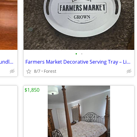
•
•
GODA "For Her" Pheromone Perfume Bundle – Brand New!
Farmers Market Decorative Serving Tray – Like New
8/7
Forest
$1,850