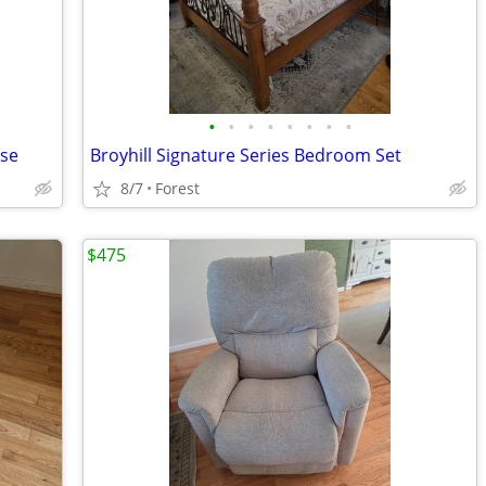
•
•
•
•
•
•
•
•
ase
Broyhill Signature Series Bedroom Set
8/7
Forest
$475