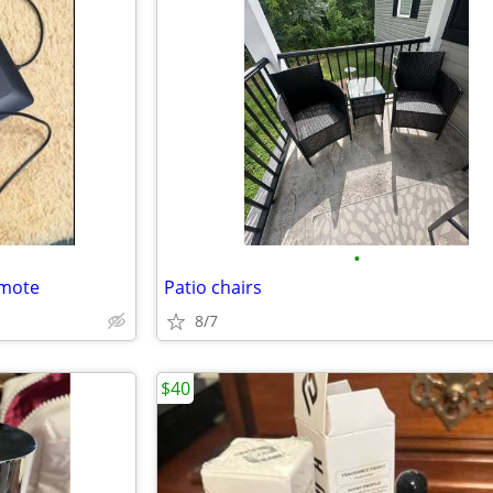
•
emote
Patio chairs
8/7
$40