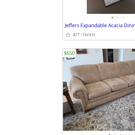
•
•
•
8/7
Forest
$650
•
•
•
•