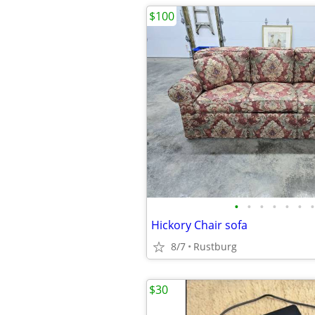
$100
•
•
•
•
•
•
•
Hickory Chair sofa
8/7
Rustburg
$30