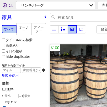
CL
リンチバーグ
売
家具
オーナ
ディー
すべて
最
ー
ラー
タイトルのみ検索
画像あり
$100
今日の投稿
hide duplicates
場所から数マイル

地図を使用...
価格
無料
$
– $
avg: $122