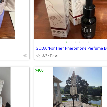
•
•
•
•
•
•
8/7
Forest
$400