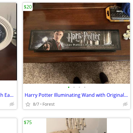
$20
•
•
•
•
Farmhouse Oval Chalkboard Frames with Easel Stands – Set of 2
Harry Potter Illuminating Wand with Original Box – Like New
8/7
Forest
$75