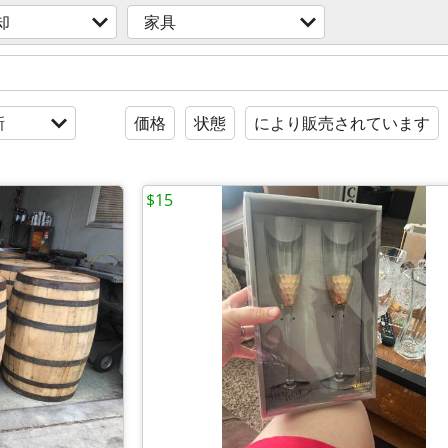
却
家具
新
価格
状態
により販売されています
$15