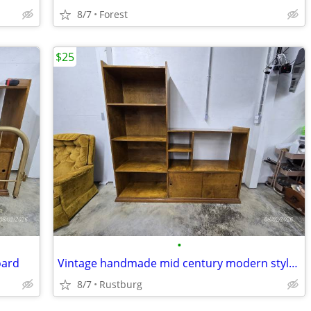
8/7
Forest
$25
•
oard
Vintage handmade mid century modern style TV console
8/7
Rustburg