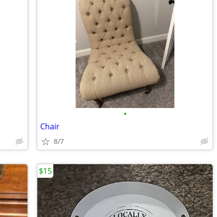
•
Chair
8/7
$15