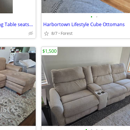
•
•
Jeffers Expandable Acacia Dining Table seats 4 to 10 seats
Harbortown Lifestyle Cube Ottomans
8/7
Forest
$1,500
•
•
•
•