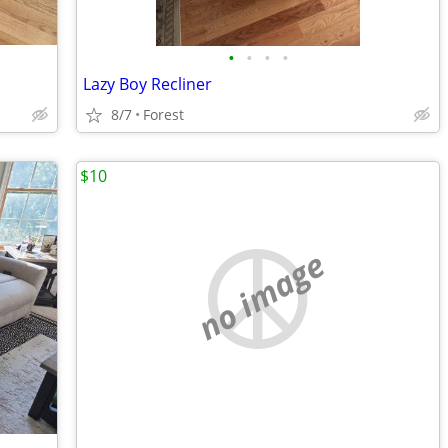
•
•
•
•
Lazy Boy Recliner
8/7
Forest
$10
no image