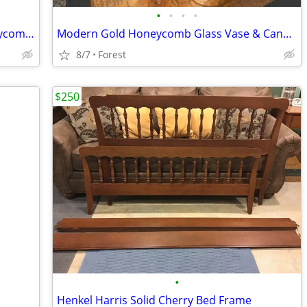
•
•
•
•
Wedding Toasting Glasses – Gold Honeycomb – Never Used
Modern Gold Honeycomb Glass Vase & Candle Holder Set – 4 Pieces
8/7
Forest
$250
•
Henkel Harris Solid Cherry Bed Frame