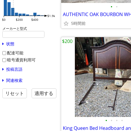
•
•
AUTHENTIC OAK BOURBON WH
$1.9k
$0
$200
$400
5時間前
メーカーと型式
$200
状態
配達可能
暗号通貨利用可
投稿言語
関連検索
リセット
適用する
•
•
•
•
King Queen Bed Headboard a