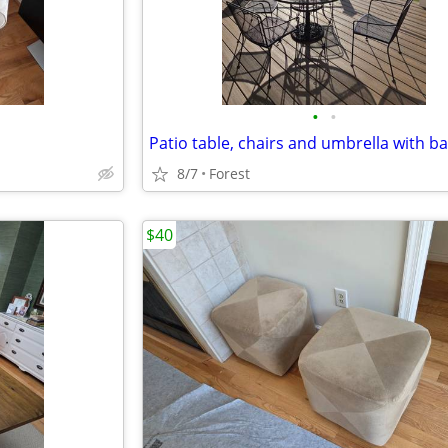
•
•
Patio table, chairs and umbrella with b
8/7
Forest
$40