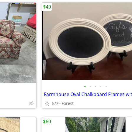
$40
•
•
•
•
•
8/7
Forest
$60