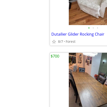
•
•
•
Dutailier Glider Rocking Chair
8/7
Forest
$700