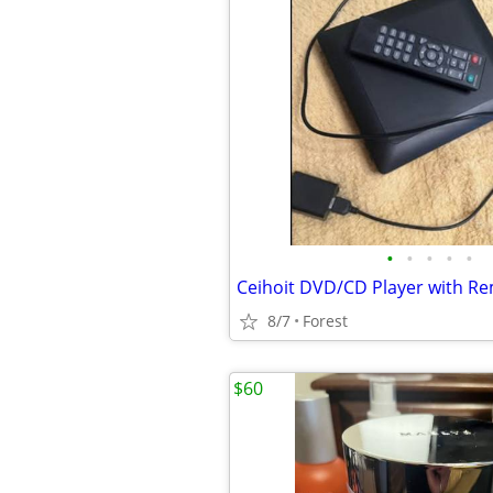
•
•
•
•
•
Ceihoit DVD/CD Player with R
8/7
Forest
$60