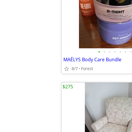
•
•
•
•
•
•
•
MAËLYS Body Care Bundle
8/7
Forest
$275