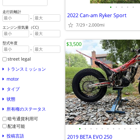
•
•
•
•
•
走行距離計
2022 Can-am Ryker Sport
-
7/29
2,000mi
エンジン排気量（CC)
-
型式年度
$3,500
-
street legal
トランスミッション
motor
タイプ
状態
所有権のステータス
暗号通貨利用可
配達可能
•
•
•
•
•
•
•
•
•
•
•
投稿言語
2019 BETA EVO 250