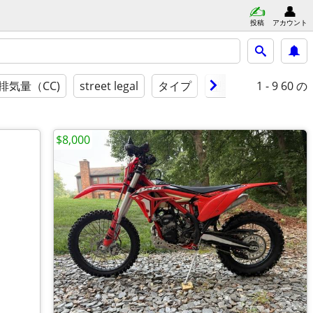
投稿
アカウント
1 - 9
60 の
排気量（CC)
street legal
タイプ
型式年度
状態
$8,000