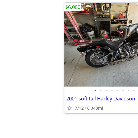
$6,000
•
•
•
•
•
•
•
•
2001 soft tail Harley Davidson
7/12
8,048mi