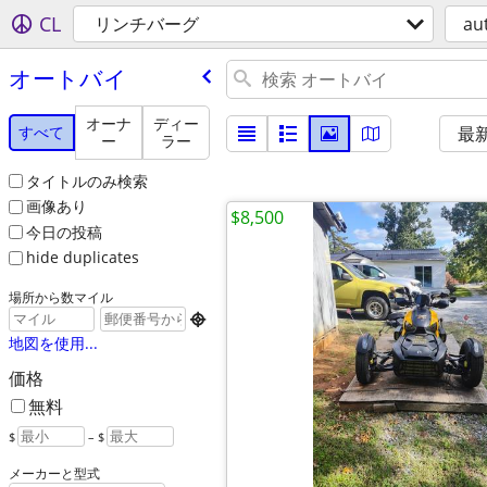
CL
リンチバーグ
au
オートバイ
オーナ
ディー
すべて
最
ー
ラー
タイトルのみ検索
画像あり
$8,500
今日の投稿
hide duplicates
場所から数マイル

地図を使用...
価格
無料
$
– $
メーカーと型式