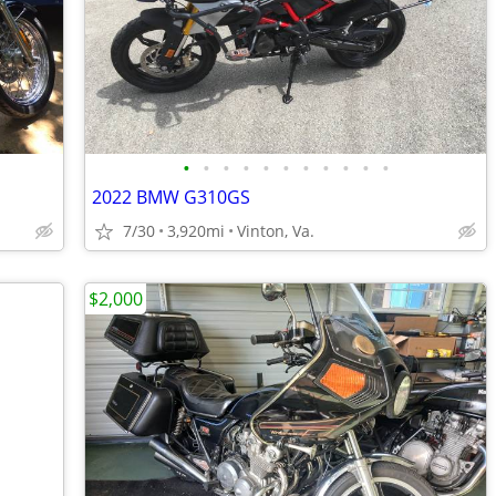
•
•
•
•
•
•
•
•
•
•
•
2022 BMW G310GS
7/30
3,920mi
Vinton, Va.
$2,000