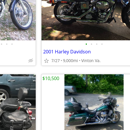
•
•
•
•
•
•
•
2001 Harley Davidson
7/27
9,000mi
Vinton Va.
$10,500