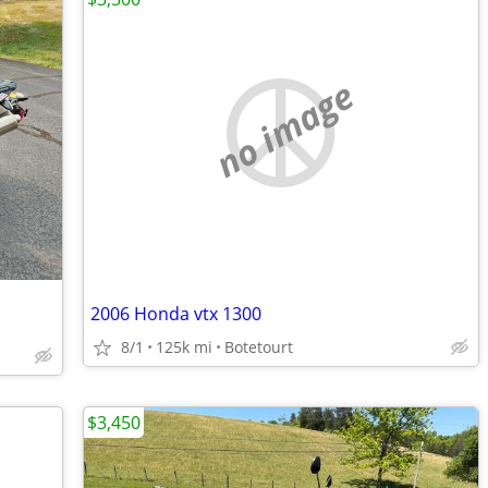
no image
2006 Honda vtx 1300
8/1
125k mi
Botetourt
$3,450