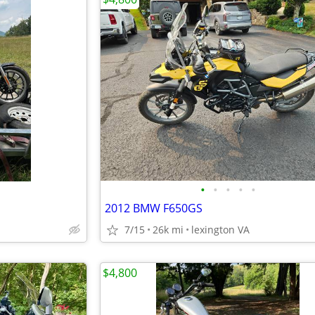
•
•
•
•
•
2012 BMW F650GS
7/15
26k mi
lexington VA
$4,800