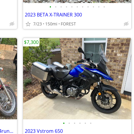
•
•
•
•
•
•
•
•
•
•
•
2023 BETA X-TRAINER 300
7/23
150mi
FOREST
$7,300
•
•
•
•
•
•
2001 Honda shadow possibly trade for 4runner or suv or sale
2023 Vstrom 650