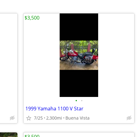
$3,500
•
•
1999 Yamaha 1100 V Star
7/25
2,300mi
Buena Vista
$3,500