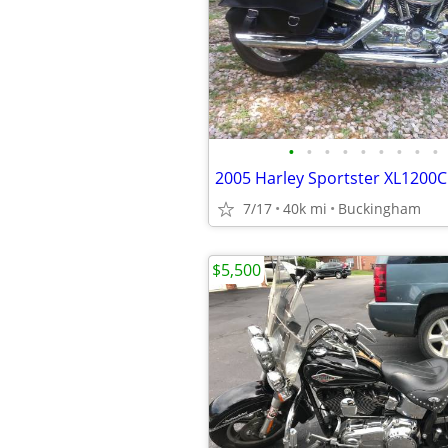
•
•
•
•
•
•
•
•
•
2005 Harley Sportster XL1200C
7/17
40k mi
Buckingham
$5,500