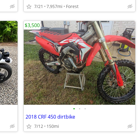
7/21
7,957mi
Forest
$3,500
•
•
•
2018 CRF 450 dirtbike
7/12
150mi