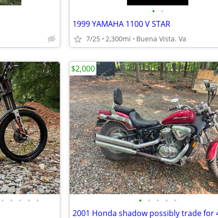
•
•
1999 YAMAHA 1100 V STAR
7/25
2,300mi
Buena Vista. Va
$2,000
•
•
•
•
•
•
•
•
•
•