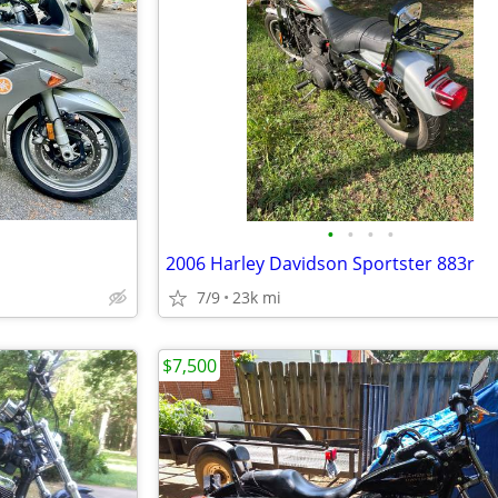
•
•
•
•
2006 Harley Davidson Sportster 883r
7/9
23k mi
$7,500