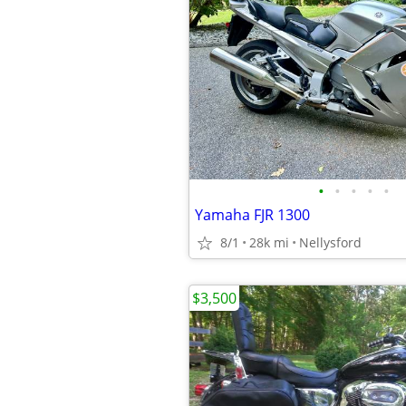
•
•
•
•
•
Yamaha FJR 1300
8/1
28k mi
Nellysford
$3,500