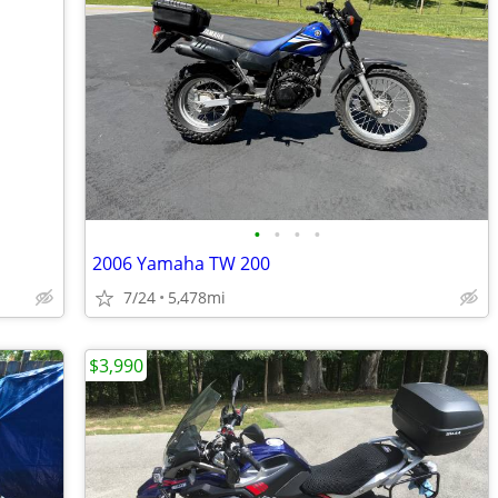
•
•
•
•
2006 Yamaha TW 200
7/24
5,478mi
$3,990