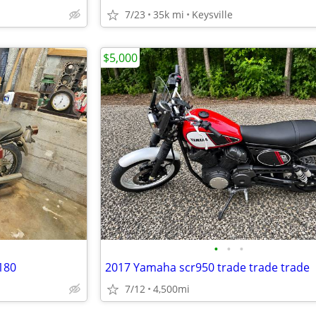
7/23
35k mi
Keysville
$5,000
•
•
•
180
2017 Yamaha scr950 trade trade trade
7/12
4,500mi