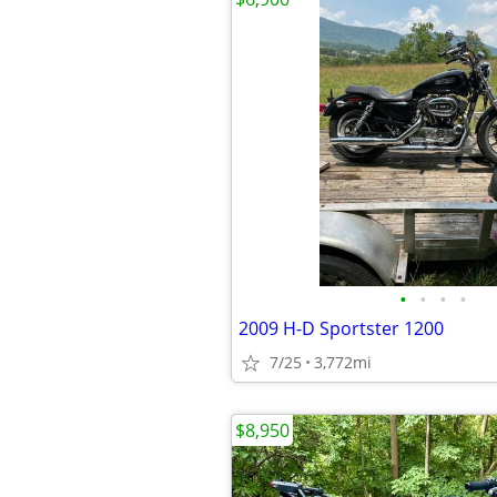
•
•
•
•
2009 H-D Sportster 1200
7/25
3,772mi
$8,950