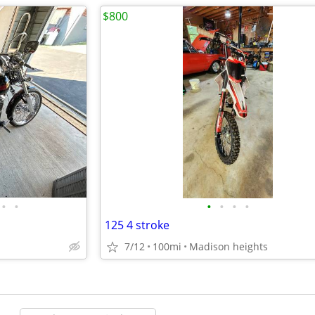
$800
•
•
•
•
•
•
125 4 stroke
7/12
100mi
Madison heights