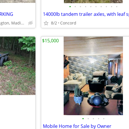
•
•
•
•
•
•
•
•
•
•
ARKING
Lynchburg, Rustburg, Evington, Madison heights, Forest
8/2
Concord
$15,000
•
•
•
•
•
Mobile Home for Sale by Owner