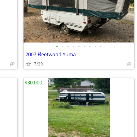
•
•
•
•
•
•
•
•
•
2007 Fleetwood Yuma
7/29
$30,000