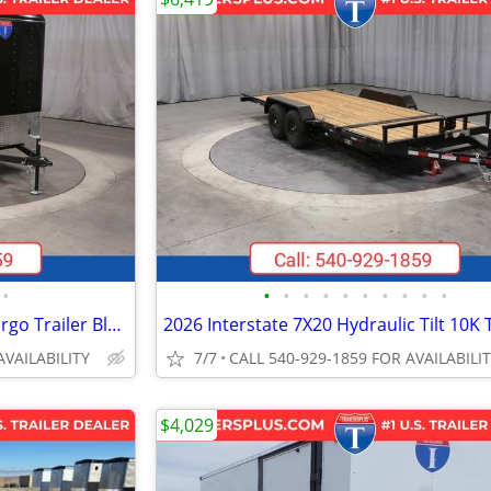
•
•
•
•
•
•
•
•
•
•
•
2026 Interstate 7X14 Victory Cargo Trailer Black
AVAILABILITY
7/7
CALL 540-929-1859 FOR AVAILABILI
$4,029