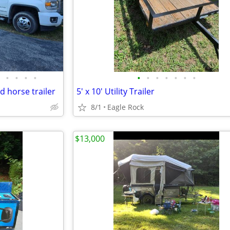
•
•
•
•
•
•
•
•
•
•
•
 horse trailer
5' x 10' Utility Trailer
8/1
Eagle Rock
$13,000