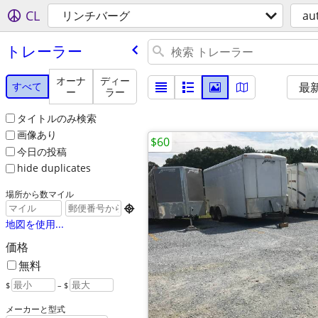
CL
リンチバーグ
au
トレーラー
オーナ
ディー
すべて
最
ー
ラー
タイトルのみ検索
画像あり
$60
今日の投稿
hide duplicates
場所から数マイル

地図を使用...
価格
無料
$
– $
メーカーと型式