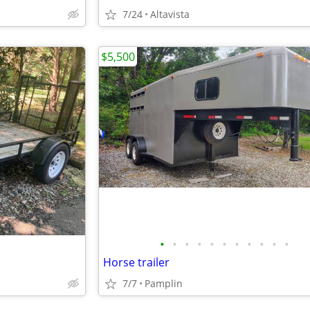
7/24
Altavista
$5,500
•
•
•
•
•
•
•
•
•
•
•
Horse trailer
7/7
Pamplin