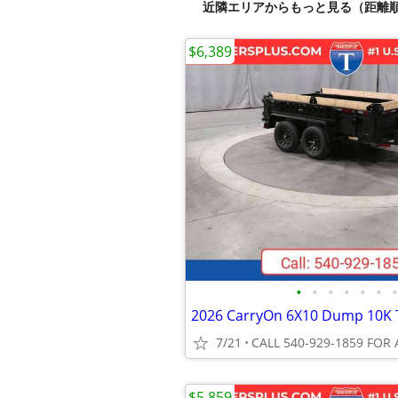
近隣エリアからもっと見る（距離
$6,389
•
•
•
•
•
•
•
2026 CarryOn 6X10 Dump 10K T
7/21
CALL 540-929-1859 FOR 
$5,859