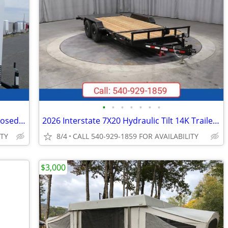
•
•
•
•
•
•
•
2026 Interstate 6X10 Victory VNose Enclosed Cargo Trailer White
2026 Interstate 7X20 Hydraulic Tilt 14K Trailer Black
ITY
8/4
CALL 540-929-1859 FOR AVAILABILITY
$3,000