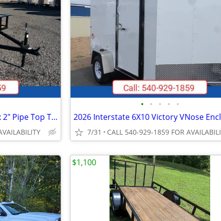
•
•
•
•
•
2026 CarryOn 5.5X10 Utility 1" x 2" Pipe Top Trailer Black
AVAILABILITY
7/31
CALL 540-929-1859 FOR AVAILABIL
$1,100