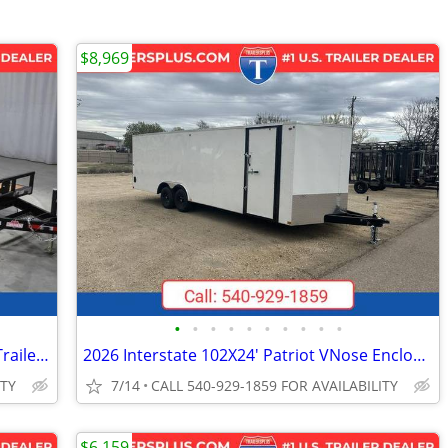
$8,969
•
•
•
•
•
•
•
•
•
•
2027 Interstate 7X22 Hydraulic Tilt 14K Trailer Black
2026 Interstate 102X24' Patriot VNose Enclosed Car Carrier
ITY
7/14
CALL 540-929-1859 FOR AVAILABILITY
$6,159