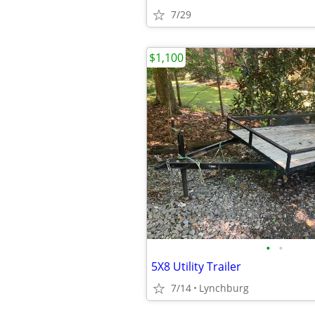
7/29
$1,100
•
•
5X8 Utility Trailer
7/14
Lynchburg