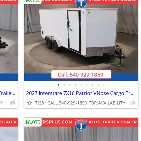
•
•
•
•
•
•
•
•
•
2026 Interstate 7X20 Hydraulic Tilt 10K Trailer Black
2027 Interstate 7X16 Patriot VNose Cargo Trailer White
TY
7/28
CALL 540-929-1859 FOR AVAILABILITY
$8,079