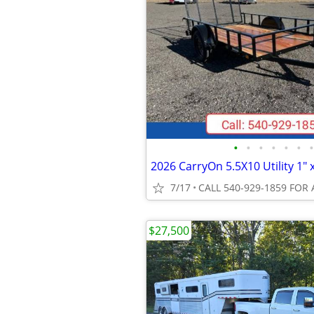
•
•
•
•
•
•
•
7/17
CALL 540-929-1859 FOR 
$27,500