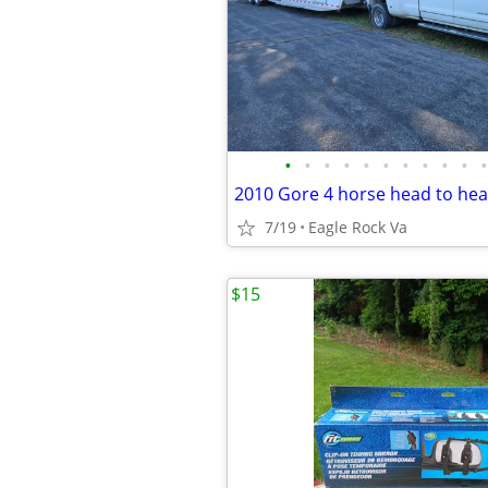
•
•
•
•
•
•
•
•
•
•
•
2010 Gore 4 horse head to head
7/19
Eagle Rock Va
$15