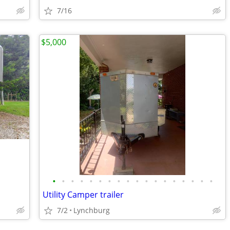
7/16
$5,000
•
•
•
•
•
•
•
•
•
•
•
•
•
•
•
•
•
•
Utility Camper trailer
7/2
Lynchburg