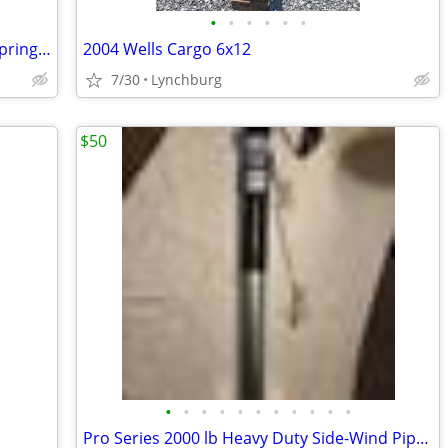
•
•
•
•
•
•
14000lb tandem trailer axles, with leaf springs, 4 wheels and tires
2004 Wells Cargo 6x12
7/30
Lynchburg
$50
•
•
•
•
•
•
•
•
•
•
•
Pro Series 2000 lb Heavy Duty Side-Wind Pipe Mount Trailer Jack