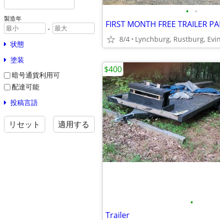
•
•
製造年
FIRST MONTH FREE TRAILER P
-
8/4
状態
塗装
$400
暗号通貨利用可
配達可能
投稿言語
リセット
適用する
•
Trailer