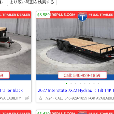
より広い範囲を検索する
順）
$8,889
•
•
•
•
•
•
•
•
railer Black
AVAILABILITY
7/24
CALL 540-929-1859 FOR AVAILABIL
$6,419