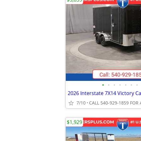
•
•
•
•
•
•
•
7/10
CALL 540-929-1859 FOR 
$1,929