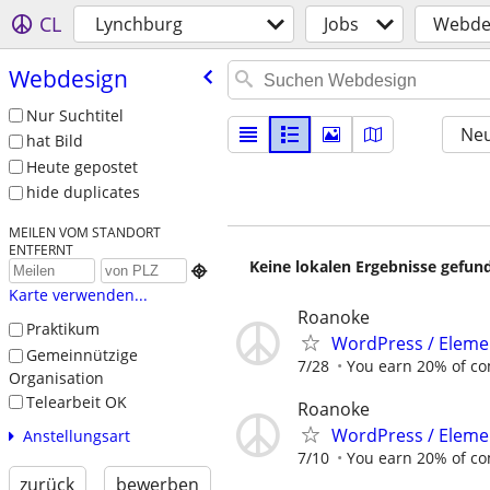
CL
Lynchburg
Jobs
Webde
Webdesign
Nur Suchtitel
Neu
hat Bild
Heute gepostet
hide duplicates
MEILEN VOM STANDORT
ENTFERNT
Keine lokalen Ergebnisse gefund

Karte verwenden...
Roanoke
Praktikum
WordPress / Elemen
Gemeinnützige
7/28
You earn 20% of c
Organisation
Telearbeit OK
Roanoke
WordPress / Elemen
Anstellungsart
7/10
You earn 20% of c
zurück
bewerben